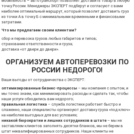
мобильность – автотранспорт позволяет доставить товар в любую
точку России. Менеджеры ЭКСПЕРТ подберут и согласуют с вами
наиболее оптимальный маршрут, который позволит доставить груз
из точки А в точку Б с минимальными временными и финансовыми
затратами.
Что мы предлагаем своим клиентам?
сбор и перевозка грузов любых габаритов и типов;
страхование ответственности и груза;
доставка «от двери до двери».
ОРГАНИЗУЕМ АВТОПЕРЕВОЗКИ ПО
РОССИИ НЕДОРОГО!
Ваши выгоды от сотрудничества с ЭКСПЕРТ:
оптимизированные бизнес-процессы
– мы компания с опытом, и
мы точно знаем, как минимизировать расходы и сделать так, чтобы
наши услуги обходились вам недорого;
правильная логистика
– служба логистики работает быстро и
слаженно, наши специалисты организуют доставку груза «под ключ»
на наиболее выгодных для вас условиях;
никакой бюрократии и лишних сотрудников в штате
– мы не
заставляем клиентов заполнять десятки бланков, мы не берем в
штат неквалифицированных сотрудников. Наши клиенты не