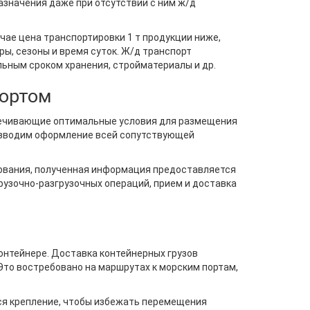
значения даже при отсутствии с ним ж/д
чае цена транспортировки 1 т продукции ниже,
ры, сезоны и время суток. Ж/д транспорт
льным сроком хранения, стройматериалы и др.
портом
спечивающие оптимальные условия для размещения
оизводим оформление всей сопутствующей
ования, полученная информация предоставляется
рузочно-разгрузочных операций, прием и доставка
онтейнере. Доставка контейнерных грузов
то востребовано на маршрутах к морским портам,
тся крепление, чтобы избежать перемещения