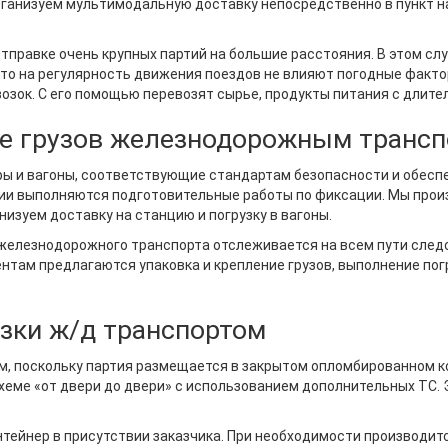
ганизуем мультимодальную доставку непосредственно в пункт на
правке очень крупных партий на большие расстояния. В этом слу
что на регулярность движения поездов не влияют погодные факто
озок. С его помощью перевозят сырье, продукты питания с длите
ке грузов железнодорожным транс
еры и вагоны, соответствующие стандартам безопасности и обе
кции выполняются подготовительные работы по фиксации. Мы пр
низуем доставку на станцию и погрузку в вагоны.
железнодорожного транспорта отслеживается на всем пути след
ентам предлагаются упаковка и крепление грузов, выполнение пог
зки ж/д транспортом
м, поскольку партия размещается в закрытом опломбированном к
ме «от двери до двери» с использованием дополнительных ТС. Э
нтейнер в присутствии заказчика. При необходимости производи